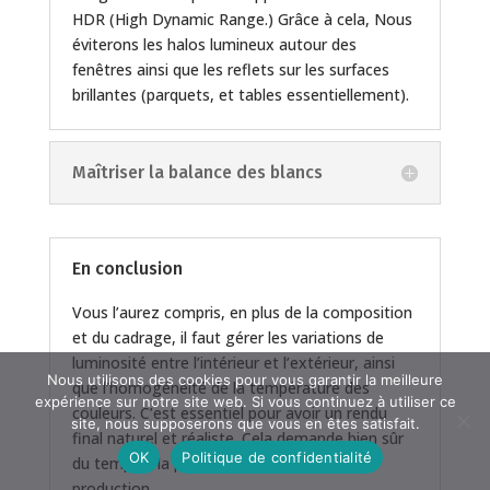
HDR (High Dynamic Range.) Grâce à cela, Nous
éviterons les halos lumineux autour des
fenêtres ainsi que les reflets sur les surfaces
brillantes (parquets, et tables essentiellement).
Maîtriser la balance des blancs
En conclusion
Vous l’aurez compris, en plus de la composition
et du cadrage, il faut gérer les variations de
luminosité entre l’intérieur et l’extérieur, ainsi
Nous utilisons des cookies pour vous garantir la meilleure
que l’homogénéité de la température des
expérience sur notre site web. Si vous continuez à utiliser ce
couleurs. C’est essentiel pour avoir un rendu
site, nous supposerons que vous en êtes satisfait.
final naturel et réaliste. Cela demande bien sûr
OK
Politique de confidentialité
du temps à la prise de vue et en post
production.