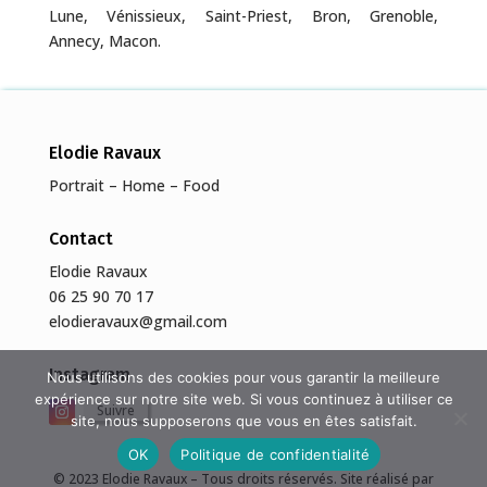
Lune, Vénissieux, Saint-Priest, Bron, Grenoble,
Annecy, Macon.
Elodie Ravaux
Portrait – Home – Food
Contact
Elodie Ravaux
06 25 90 70 17
elodieravaux@gmail.com
Instagram
Nous utilisons des cookies pour vous garantir la meilleure
expérience sur notre site web. Si vous continuez à utiliser ce
Suivre
site, nous supposerons que vous en êtes satisfait.
OK
Politique de confidentialité
© 2023 Elodie Ravaux – Tous droits réservés. Site réalisé par